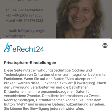
Tel. +49-2208-9949669
Fax +49-2208-9949668
Mobil +49-1714764223
e-mail:
info[at]synergie-
web[dot]de
Coaching und integrative Supervision in Bonn, Köln und im
Rhein-Sieg-Kreis. Treten Sie gern mit mir in Kontakt als
Team oder Einzelperson
bei Teamkonflikten, zur Konfliktbewältigung oder für eine
verbesserte Teamkommunikation,
für Fallsupervisionen,
bei Burnout und Stressbewältigung,
bei Veränderungen und Neuorientierung in Ihrem
Beruf/Leben
für eine gesündere Work-Life-Balance