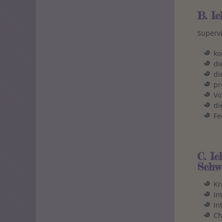
B. Ic
Supervi
ko
di
di
pr
Vo
di
Fe
C. I
Schw
Kr
In
In
C