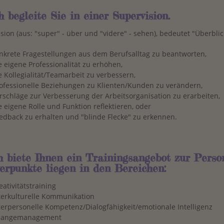
h begleite Sie in einer Supervision.
sion (aus: "super" - über und "videre" - sehen), bedeutet "Überbl
nkrete Fragestellungen aus dem Berufsalltag zu beantworten,
e eigene Professionalität zu erhöhen,
e Kollegialität/Teamarbeit zu verbessern,
ofessionelle Beziehungen zu Klienten/Kunden zu verändern,
rschläge zur Verbesserung der Arbeitsorganisation zu erarbeiten,
e eigene Rolle und Funktion reflektieren, oder
edback zu erhalten und "blinde Flecke" zu erkennen.
ch biete Ihnen ein Trainingsangebot zur Perso
erpunkte liegen in den Bereichen:
eativitätstraining
terkulturelle Kommunikation
terpersonelle Kompetenz/Dialogfähigkeit/emotionale Intelligenz
hangemanagement