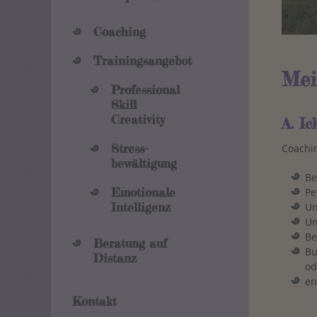
Coaching
Trainings­angebot
Mei
Professional
Skill
Creativity
A. Ic
Coachin
Stress­
bewältigung
Be
Pe
Emotionale
Un
Intelligenz
Un
Be
Beratung auf
Bu
Distanz
od
en
Kontakt