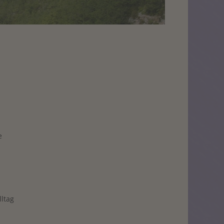
e
ltag